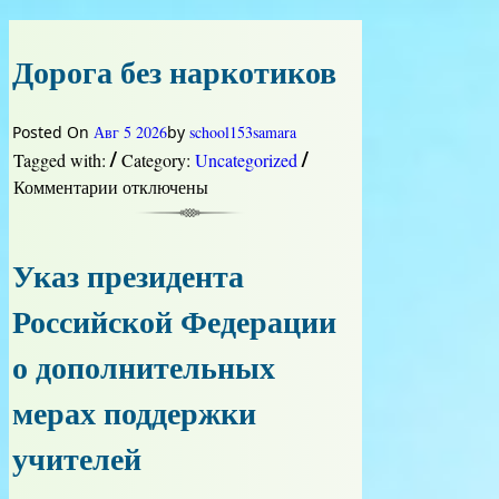
Дорога без наркотиков
Posted On
Авг 5 2026
by
school153samara
/
/
Tagged with:
Category:
Uncategorized
Комментарии
к
отключены
записи
Дорога
без
Указ президента
наркотиков
Российской Федерации
о дополнительных
мерах поддержки
учителей