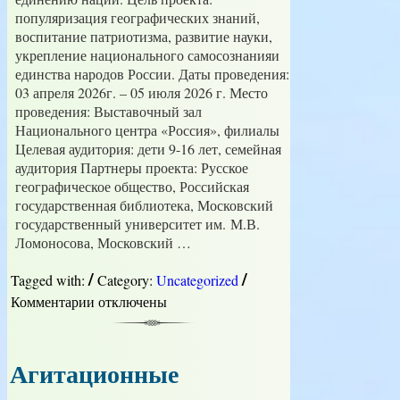
популяризация географических знаний,
воспитание патриотизма, развитие науки,
укрепление национального самосознанияи
единства народов России. Даты проведения:
03 апреля 2026г. – 05 июля 2026 г. Место
проведения: Выставочный зал
Национального центра «Россия», филиалы
Целевая аудитория: дети 9-16 лет, семейная
аудитория Партнеры проекта: Русское
географическое общество, Российская
государственная библиотека, Московский
государственный университет им. М.В.
Ломоносова, Московский …
/
/
Tagged with:
Category:
Uncategorized
Комментарии
к
отключены
записи
СПРАВКА
об
Агитационные
авторском
проекте