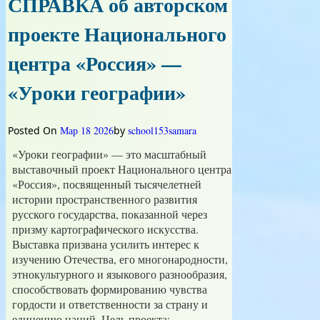
СПРАВКА об авторском
(Самарская
область)
проекте Национального
центра «Россия» —
«Уроки географии»
Posted On
Мар 18 2026
by
school153samara
«Уроки географии» — это масштабный
выставочный проект Национального центра
«Россия», посвященный тысячелетней
истории пространственного развития
русского государства, показанной через
призму картографического искусства.
Выставка призвана усилить интерес к
изучению Отечества, его многонародности,
этнокультурного и языкового разнообразия,
способствовать формированию чувства
гордости и ответственности за страну и
единению наций. Цель проекта: