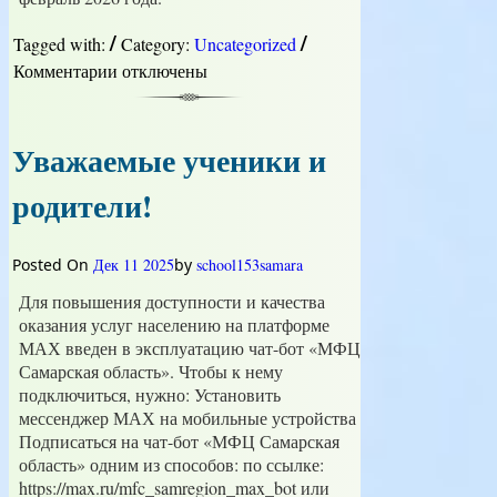
/
/
Tagged with:
Category:
Uncategorized
Комментарии
к
отключены
записи
Готов
к
Уважаемые ученики и
труду
и
родители!
обороне
Posted On
Дек 11 2025
by
school153samara
Для повышения доступности и качества
оказания услуг населению на платформе
МАХ введен в эксплуатацию чат-бот «МФЦ
Самарская область». Чтобы к нему
подключиться, нужно: Установить
мессенджер МАХ на мобильные устройства
Подписаться на чат-бот «МФЦ Самарская
область» одним из способов: по ссылке:
https://max.ru/mfc_samregion_max_bot или