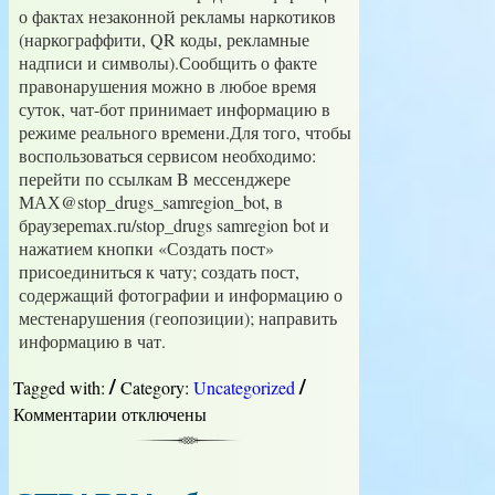
о фактах незаконной рекламы наркотиков
(наркограффити, QR коды, рекламные
надписи и символы).Сообщить о факте
правонарушения можно в любое время
суток, чат-бот принимает информацию в
режиме реального времени.Для того, чтобы
воспользоваться сервисом необходимо:
перейти по ссылкам B мессенджере
МАХ@stop_drugs_samregion_bot, в
браузереmax.ru/stop_drugs samregion bot и
нажатием кнопки «Создать пост»
присоединиться к чату; создать пост,
содержащий фотографии и информацию о
местенарушения (геопозиции); направить
информацию в чат.
/
/
Tagged with:
Category:
Uncategorized
Комментарии
к
отключены
записи
СТОП
наркотики