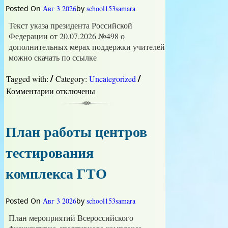
Posted On
Авг 3 2026
by
school153samara
Текст указа президента Российской
Федерации от 20.07.2026 №498 о
дополнительных мерах поддержки учителей
можно скачать по ссылке
/
/
Tagged with:
Category:
Uncategorized
Комментарии
к
отключены
записи
Указ
президента
План работы центров
Российской
Федерации
тестирования
о
дополнительных
комплекса ГТО
мерах
поддержки
учителей
Posted On
Авг 3 2026
by
school153samara
План мероприятий Всероссийского