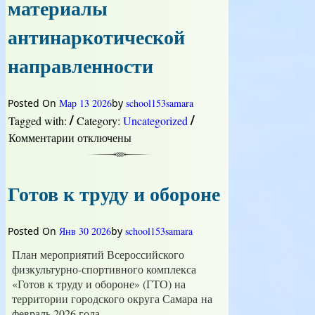
материалы
Национального
центра
антинаркотической
«Россия»
—
направленности
«Уроки
географии»
Posted On
Мар 13 2026
by
school153samara
/
/
Tagged with:
Category:
Uncategorized
Комментарии
к
отключены
записи
Агитационные
материалы
Готов к труду и обороне
антинаркотической
направленности
Posted On
Янв 30 2026
by
school153samara
План мероприятий Всероссийского
физкультурно-спортивного комплекса
«Готов к труду и обороне» (ГТО) на
территории городского округа Самара на
февраль 2026 года.