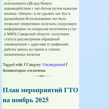
использовать QR-код Начать
взаимодействие с чат-ботом путем нажатия
кнопки «Начать» и не удалять чат-бот в
дальнейшем Использование чат-бота
позволит оперативно получать следующую
информацию по вопросам получения услуг
в МФЦ Самарской области: получение
статуса рассмотрения обращений
ознакомление с адресами и графиками
работы запись на прием и отмену
назначенных визитов
/
/
Tagged with:
Category:
Uncategorized
Комментарии
к
отключены
записи
Уважаемые
ученики
План мероприятий ГТО
и
родители!
на ноябрь 2025