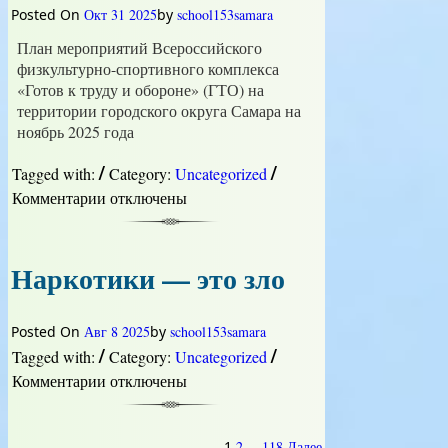
Posted On
Окт 31 2025
by
school153samara
План мероприятий Всероссийского
физкультурно-спортивного комплекса
«Готов к труду и обороне» (ГТО) на
территории городского округа Самара на
ноябрь 2025 года
/
/
Tagged with:
Category:
Uncategorized
Комментарии
к
отключены
записи
План
мероприятий
Наркотики — это зло
ГТО
на
ноябрь
Posted On
Авг 8 2025
by
school153samara
2025
/
/
Tagged with:
Category:
Uncategorized
Комментарии
к
отключены
записи
Наркотики
—
1
2
…
118
Далее