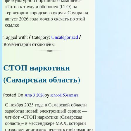
физкультурно-спортивного комплекса
«Готов к труду и обороне» (ГТО) на
территории городского округа Самара на
август 2026 года можно скачать по этой
ссылке
/
/
Tagged with:
Category:
Uncategorized
Комментарии
к
отключены
записи
План
работы
СТОП наркотики
центров
тестирования
(Самарская область)
комплекса
ГТО
Posted On
Апр 3 2026
by
school153samara
С ноября 2025 года в Самарской области
заработал новый электронный сервис —
чат-бот «СТОП наркотики (Самарская
область)» в мессенджере МАХ, который
позволяет анонимно передать информацию