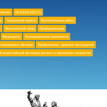
ичество
БЕЗОПАСНОСТЬ
я
Театральный кружок
Воспитательная работа
й
Волонтерский отряд
Профориентация
Медиацентр
Функциональная грамотность
станционное обучение
Профилактика, правовое просвещение
й всероссийский фестиваль детского и юношеского творчества