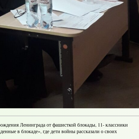
обождения Ленинграда от фашисткой блокады, 11- классники
нные в блокаде», где дети войны рассказали о своих