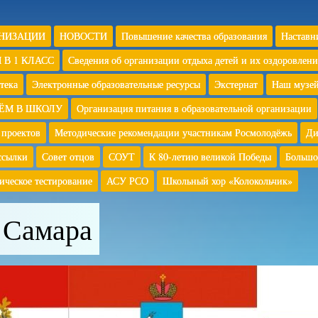
АНИЗАЦИИ
НОВОСТИ
Повышение качества образования
Наставн
 В 1 КЛАСС
Сведения об организации отдыха детей и их оздоровлени
тека
Электронные образовательные ресурсы
Экстернат
Наш музе
ЁМ В ШКОЛУ
Организация питания в образовательной организации
 проектов
Методические рекомендации участникам Росмолодёжь
Ди
ссылки
Совет отцов
СОУТ
К 80-летию великой Победы
Большо
ическое тестирование
АСУ РСО
Школьный хор «Колокольчик»
 Самара