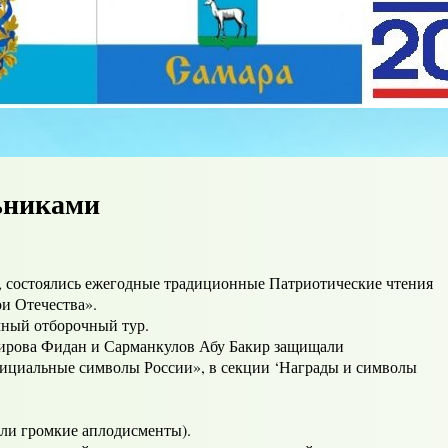
ьниками
да, состоялись ежегодные традиционные Патриотические чтения
и Отечества».
чный отборочный тур.
асирова Фидан и Сарманкулов Абу Бакир защищали
фициальные символы России», в секции ‘Награды и символы
али громкие аплодисменты).