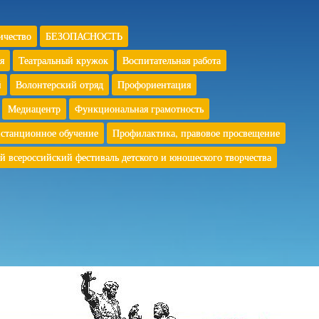
ичество
БЕЗОПАСНОСТЬ
я
Театральный кружок
Воспитательная работа
й
Волонтерский отряд
Профориентация
Медиацентр
Функциональная грамотность
станционное обучение
Профилактика, правовое просвещение
й всероссийский фестиваль детского и юношеского творчества