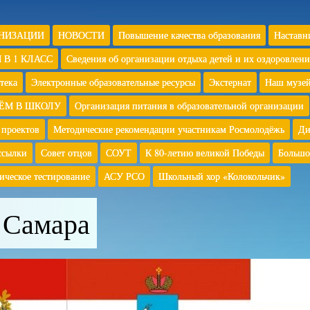
АНИЗАЦИИ
НОВОСТИ
Повышение качества образования
Наставн
 В 1 КЛАСС
Сведения об организации отдыха детей и их оздоровлени
тека
Электронные образовательные ресурсы
Экстернат
Наш музе
ЁМ В ШКОЛУ
Организация питания в образовательной организации
 проектов
Методические рекомендации участникам Росмолодёжь
Ди
ссылки
Совет отцов
СОУТ
К 80-летию великой Победы
Большо
ическое тестирование
АСУ РСО
Школьный хор «Колокольчик»
 Самара