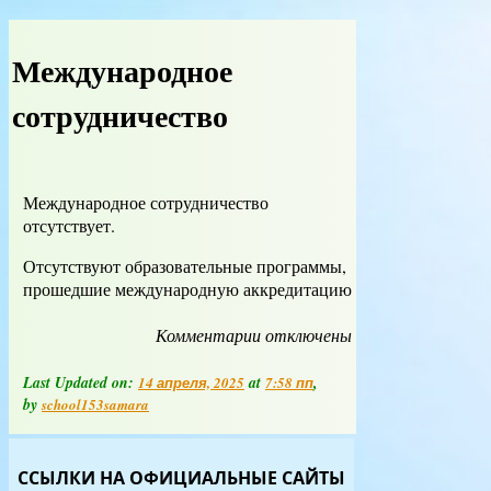
Международное
сотрудничество
Международное сотрудничество
отсутствует.
Отсутствуют образовательные программы,
прошедшие международную аккредитацию
Комментарии
к
отключены
записи
Международное
Last Updated on:
at
,
14 апреля, 2025
7:58 пп
сотрудничество
by
school153samara
ССЫЛКИ НА ОФИЦИАЛЬНЫЕ САЙТЫ