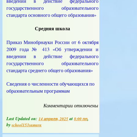
введении в действие федерального
государственного образовательного
стандарта основного общего образования»
Средняя школа
Приказ Минобрнауки России от 6 октября
2009 года № 413 «Об утверждении и
введении в действие федерального
государственного образовательного
стандарта среднего общего образования»
Сведения о численности обучающихся по
образовательным программам
Комментарии
к
отключены
записи
Образовательные
Last Updated on:
at
,
14 апреля, 2025
8:00 пп
стандарты
by
school153samara
и