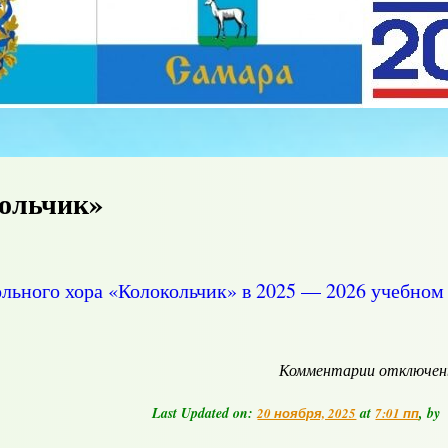
ольчик»
льного хора «Колокольчик» в 2025 — 2026 учебном
Комментарии
к
отключе
записи
Школьный
Last Updated on:
at
, by
20 ноября, 2025
7:01 пп
хор