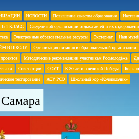
АНИЗАЦИИ
НОВОСТИ
Повышение качества образования
Наставн
 В 1 КЛАСС
Сведения об организации отдыха детей и их оздоровлени
тека
Электронные образовательные ресурсы
Экстернат
Наш музе
ЁМ В ШКОЛУ
Организация питания в образовательной организации
 проектов
Методические рекомендации участникам Росмолодёжь
Ди
ссылки
Совет отцов
СОУТ
К 80-летию великой Победы
Большо
ическое тестирование
АСУ РСО
Школьный хор «Колокольчик»
 Самара