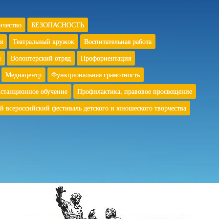
ичество
БЕЗОПАСНОСТЬ
я
Театральный кружок
Воспитательная работа
й
Волонтерский отряд
Профориентация
Медиацентр
Функциональная грамотность
станционное обучение
Профилактика, правовое просвещение
й всероссийский фестиваль детского и юношеского творчества