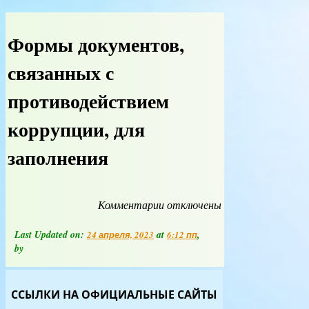
Формы документов,
связанных с
противодействием
коррупции, для
заполнения
Комментарии
к
отключены
записи
Формы
Last Updated on:
at
,
24 апреля, 2023
6:12 пп
документов,
by
связанных
с
противодействием
ССЫЛКИ НА ОФИЦИАЛЬНЫЕ САЙТЫ
коррупции,