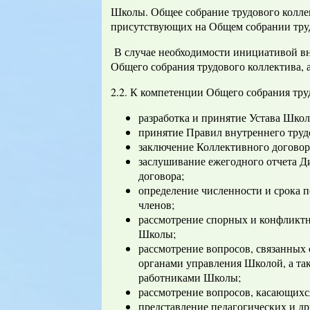
Школы. Общее собрание трудового коллек
присутствующих на Общем собрании трудо
В случае необходимости инициативой вн
Общего собрания трудового коллектива, а 
2.2. К компетенции Общего собрания тру
разработка и принятие Устава Школ
принятие Правил внутреннего труд
заключение Коллективного договор
заслушивание ежегодного отчета 
договора;
определение численности и срока 
членов;
рассмотрение спорных и конфликт
Школы;
рассмотрение вопросов, связанных 
органами управления Школой, а т
работниками Школы;
рассмотрение вопросов, касающихс
представление педагогических и д