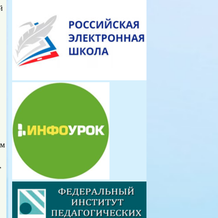
й
ым
,