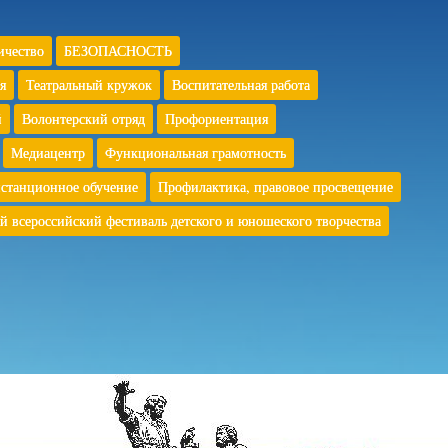
ичество
БЕЗОПАСНОСТЬ
я
Театральный кружок
Воспитательная работа
й
Волонтерский отряд
Профориентация
Медиацентр
Функциональная грамотность
станционное обучение
Профилактика, правовое просвещение
й всероссийский фестиваль детского и юношеского творчества