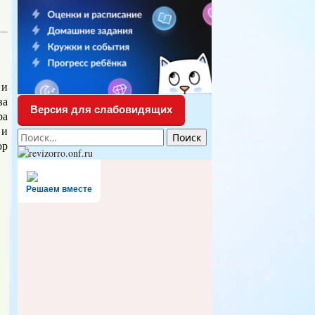
 и
ва
Версия для слабовидящих
ра
 и
Найти:
ор
Решаем вместе