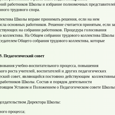
ний работников Школы и избрание полномочных представителе
вного трудового спора.
ктива Школы вправе принимать решения, если на нем
исла основных работников. Решение считается принятым, если за
тствующих на собрании работников. Процедура голосования
о коллектива. На Общем собрании трудового коллектива Школы
едателем Общего собрания трудового коллектива, которые
3. Педагогический совет
вания учебно-воспитательного процесса, повышения
кого роста учителей, воспитателей и других педагогических
ческий совет, являющийся постоянно действующим коллективн
работников Школы. Состав и порядок деятельности
астоящим Уставом и Положением о Педагогическом совете Школы
едательством Директора Школы:
ного процесса;