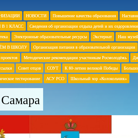
АНИЗАЦИИ
НОВОСТИ
Повышение качества образования
Наставн
 В 1 КЛАСС
Сведения об организации отдыха детей и их оздоровлени
тека
Электронные образовательные ресурсы
Экстернат
Наш музе
ЁМ В ШКОЛУ
Организация питания в образовательной организации
 проектов
Методические рекомендации участникам Росмолодёжь
Ди
ссылки
Совет отцов
СОУТ
К 80-летию великой Победы
Большо
ическое тестирование
АСУ РСО
Школьный хор «Колокольчик»
 Самара