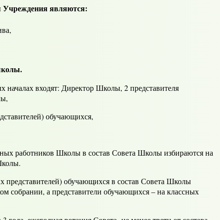
я Учреждения являются:
ива,
школы.
ых началах входят: Директор Школы, 2 представителя
олы,
редставителей) обучающихся,
 работников Школы в состав Совета Школы избираются на
Школы.
редставителей) обучающихся в состав Совета Школы
ом собрании, а представители обучающихся – на классных
да, ежегодная ротация Совета- не менее трети от состава