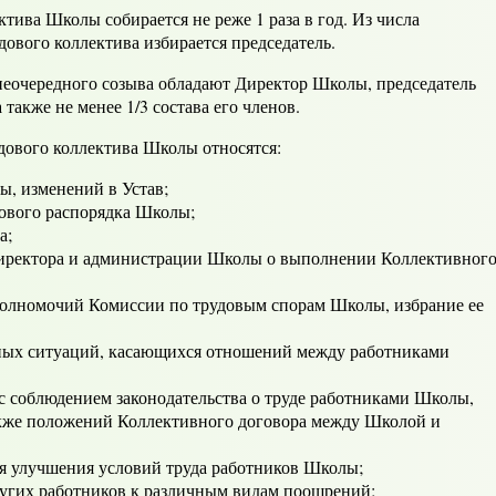
тива Школы собирается не реже 1 раза в год. Из числа
вого коллектива избирается председатель.
еочередного созыва обладают Директор Школы, председатель
также не менее 1/3 состава его членов.
дового коллектива Школы относятся:
ы, изменений в Устав;
ового распорядка Школы;
а;
Директора и администрации Школы о выполнении Коллективног
полномочий Комиссии по трудовым спорам Школы, избрание ее
ных ситуаций, касающихся отношений между работниками
с соблюдением законодательства о труде работниками Школы,
акже положений Коллективного договора между Школой и
я улучшения условий труда работников Школы;
ругих работников к различным видам поощрений;