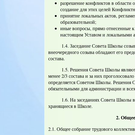
разрешение конфликтов в области о
создание для этих целей Конфликт
принятие локальных актов, регла
образовательной;
иные вопросы, прямо отнесенные 
настоящим Уставом и локальными 
1.4. Заседание Совета Школы созывает
внеочередного созыва обладают его предс
состава.
1.5. Решения Совета Школы являются 
менее 2/3 состава и за них проголосовал
определяется Советом Школы. Решения С
обязательными для администрации и всех
1.6. На заседаниях Совета Школы вед
хранящиеся в Школе.
2. Общее
2.1. Общее собрание трудового коллектив