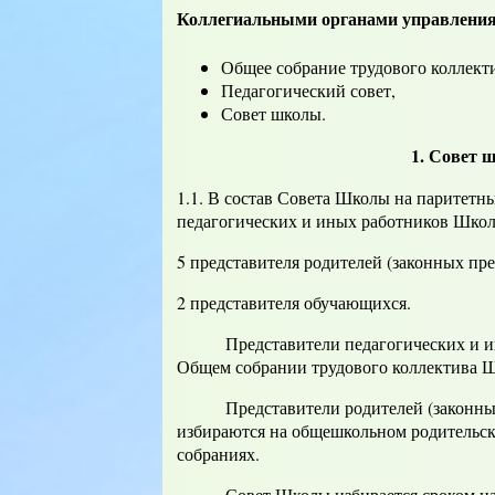
Коллегиальными органами управлени
Общее собрание трудового коллект
Педагогический совет,
Совет школы.
1. Совет 
1.1. В состав Совета Школы на паритетн
педагогических и иных работников Шк
5 представителя родителей (законных п
2 представителя обучающихся.
Представители педагогических и иных
Общем собрании трудового коллектива 
Представители родителей (законных п
избираются на общешкольном родительск
собраниях.
Совет Школы избирается сроком на 3 го