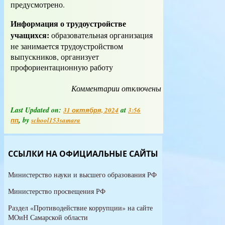
предусмотрено.
Информация о трудоустройстве
учащихся:
образовательная организация
не занимается трудоустройством
выпускников, организует
профориентационную работу
Комментарии
к
отключены
записи
Стипендии
Last Updated on:
at
31 октября, 2024
3:56
и
, by
пп
school153samara
иные
виды
материальной
ССЫЛКИ НА ОФИЦИАЛЬНЫЕ САЙТЫ
поддержки
Министерство науки и высшего образования РФ
Министерство просвещения РФ
Раздел «Противодействие коррупции» на сайте
МОиН Самарской области