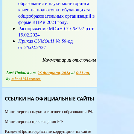
образования и науки мониторинга
качества подготовки обучающихся
общеобразовательных организаций в
форме ВПР в 2024 году.
Распоряжение МОиН СО №197-р от
15.02.2024
Приказ СУМОиН
№ 59-од
от
20.02
.
2024
Комментарии
к
отключены
записи
Всероссийская
Last Updated on:
at
,
26 февраля, 2024
6:21 пп
проверочная
by
school153samara
работа
ССЫЛКИ НА ОФИЦИАЛЬНЫЕ САЙТЫ
Министерство науки и высшего образования РФ
Министерство просвещения РФ
Раздел «Противодействие коррупции» на сайте