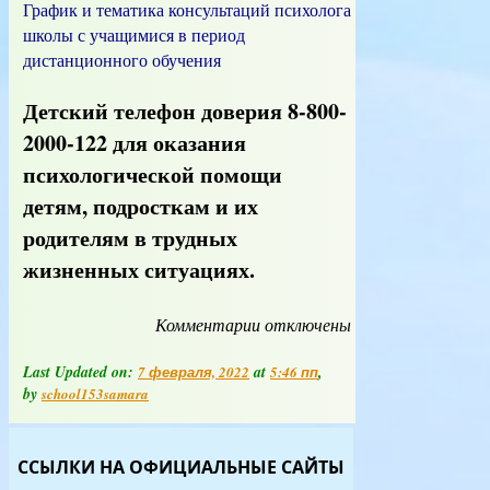
График и тематика консультаций психолога
школы с учащимися в период
дистанционного обучения
Детский телефон доверия 8-800-
2000-122 для оказания
психологической помощи
детям, подросткам и их
родителям в трудных
жизненных ситуациях.
Комментарии
к
отключены
записи
Работа
Last Updated on:
at
,
7 февраля, 2022
5:46 пп
психологической
by
school153samara
службы
ССЫЛКИ НА ОФИЦИАЛЬНЫЕ САЙТЫ