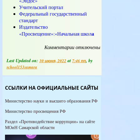
«Эйдос»
Учительский портал
Федеральный государственный
стандарт
Издательство
а
«Просвещение»:«Начальная школ
Комментарии
к
отключены
записи
Полезные
Last Updated on:
at
, by
30 июня, 2022
7:46 пп
ссылки
school153samara
ССЫЛКИ НА ОФИЦИАЛЬНЫЕ САЙТЫ
Министерство науки и высшего образования РФ
Министерство просвещения РФ
Раздел «Противодействие коррупции» на сайте
МОиН Самарской области