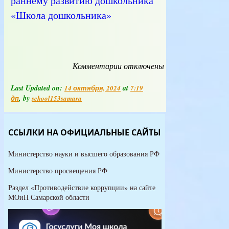
раннему развитию дошкольника
«Школа дошкольника»
Комментарии
к
отключены
записи
Платные
Last Updated on:
at
14 октября, 2024
7:19
образовательные
, by
дп
school153samara
услуги
ССЫЛКИ НА ОФИЦИАЛЬНЫЕ САЙТЫ
Министерство науки и высшего образования РФ
Министерство просвещения РФ
Раздел «Противодействие коррупции» на сайте
МОиН Самарской области