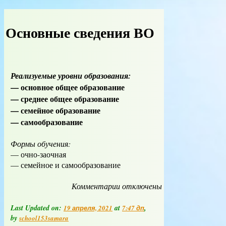
Основные сведения ВО
Реализуемые уровни образования:
— основное общее образование
— среднее общее образование
— семейное образование
— самообразование
Формы обучения:
— очно-заочная
— семейное и самообразование
Комментарии
к
отключены
записи
Основные
Last Updated on:
at
,
19 апреля, 2021
7:47 дп
сведения
by
school153samara