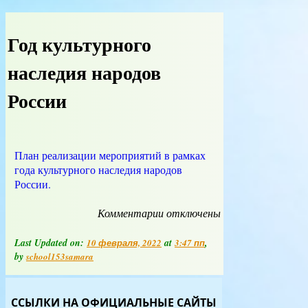
Год культурного
наследия народов
России
План реализации мероприятий в рамках
года культурного наследия народов
России.
Комментарии
к
отключены
записи
Год
Last Updated on:
at
,
10 февраля, 2022
3:47 пп
культурного
by
school153samara
наследия
народов
России
ССЫЛКИ НА ОФИЦИАЛЬНЫЕ САЙТЫ